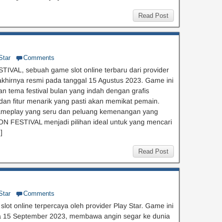
Read Post
Star
Comments
VAL, sebuah game slot online terbaru dari provider
 akhirnya resmi pada tanggal 15 Agustus 2023. Game ini
 tema festival bulan yang indah dengan grafis
n fitur menarik yang pasti akan memikat pemain.
meplay yang seru dan peluang kemenangan yang
ON FESTIVAL menjadi pilihan ideal untuk yang mencari
]
Read Post
Star
Comments
ot online terpercaya oleh provider Play Star. Game ini
a 15 September 2023, membawa angin segar ke dunia