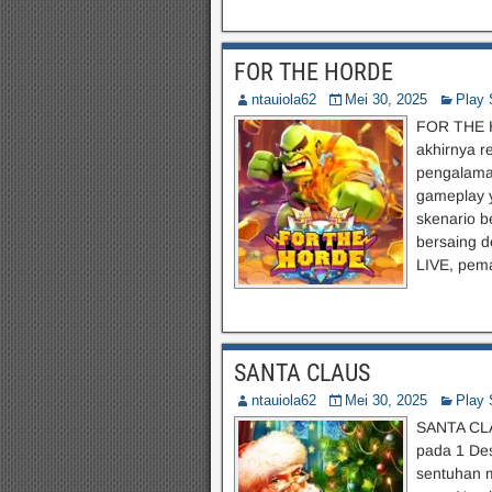
FOR THE HORDE
ntauiola62
Mei 30, 2025
Play 
FOR THE H
akhirnya r
pengalama
gameplay 
skenario b
bersaing d
LIVE, pema
SANTA CLAUS
ntauiola62
Mei 30, 2025
Play 
SANTA CLAU
pada 1 De
sentuhan 