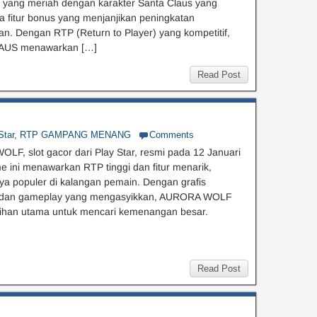
 yang meriah dengan karakter Santa Claus yang
rta fitur bonus yang menjanjikan peningkatan
. Dengan RTP (Return to Player) yang kompetitif,
AUS menawarkan […]
Read Post
Star
,
RTP GAMPANG MENANG
Comments
F, slot gacor dari Play Star, resmi pada 12 Januari
 ini menawarkan RTP tinggi dan fitur menarik,
a populer di kalangan pemain. Dengan grafis
dan gameplay yang mengasyikkan, AURORA WOLF
lihan utama untuk mencari kemenangan besar.
Read Post