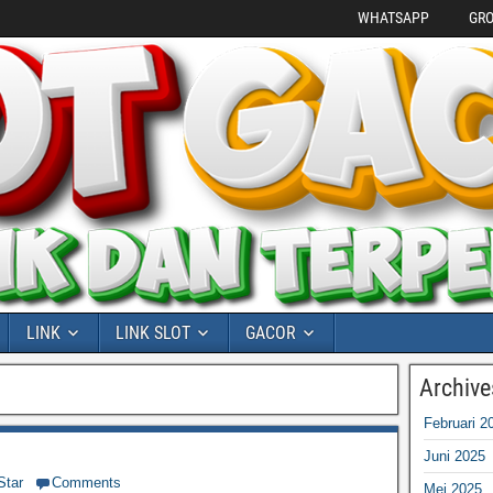
WHATSAPP
GR
LINK
LINK SLOT
GACOR
Archive
Februari 2
Juni 2025
Star
Comments
Mei 2025