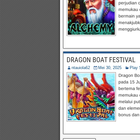
perjudian 
memukau d
bermain ya
menakjubka
menggiurk
DRAGON BOAT FESTIVAL
ntauiola62
Mei 30, 2025
Play 
Dragon Boat
pada 15 J
bertema fe
memukau da
melalui pu
dan elemen
bonus dan 