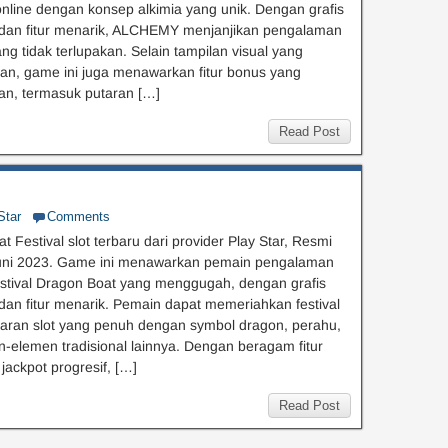
online dengan konsep alkimia yang unik. Dengan grafis
an fitur menarik, ALCHEMY menjanjikan pengalaman
ng tidak terlupakan. Selain tampilan visual yang
n, game ini juga menawarkan fitur bonus yang
an, termasuk putaran […]
Read Post
Star
Comments
 Festival slot terbaru dari provider Play Star, Resmi
uni 2023. Game ini menawarkan pemain pengalaman
stival Dragon Boat yang menggugah, dengan grafis
n fitur menarik. Pemain dapat memeriahkan festival
taran slot yang penuh dengan symbol dragon, perahu,
-elemen tradisional lainnya. Dengan beragam fitur
jackpot progresif, […]
Read Post