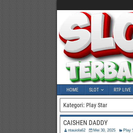
HOME
SLOT
RTP LIVE
Kategori:
Play Star
CAISHEN DADDY
ntauiola62
Mei 30, 2025
Play 