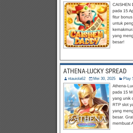
CAISHEN DA
pada 15 A
fitur bonu
untuk pen
kemakmura
yang meng
besar!
ATHENA-LUCKY SPREAD
ntauiola62
Mei 30, 2025
Play 
Athena-Luc
pada 15 M
yang unik 
RTP slot y
yang meng
besar. Gra
membuat A