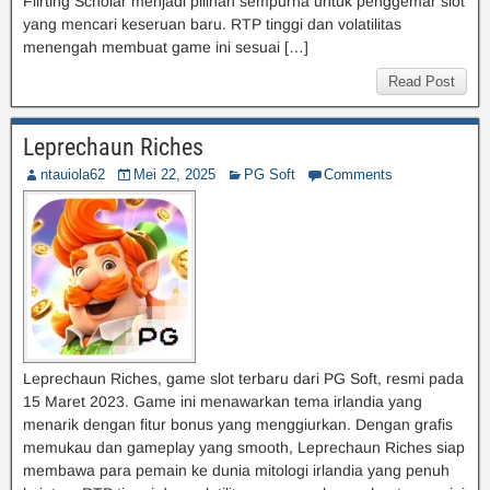
Flirting Scholar menjadi pilihan sempurna untuk penggemar slot
yang mencari keseruan baru. RTP tinggi dan volatilitas
menengah membuat game ini sesuai […]
Read Post
Leprechaun Riches
ntauiola62
Mei 22, 2025
PG Soft
Comments
Leprechaun Riches, game slot terbaru dari PG Soft, resmi pada
15 Maret 2023. Game ini menawarkan tema irlandia yang
menarik dengan fitur bonus yang menggiurkan. Dengan grafis
memukau dan gameplay yang smooth, Leprechaun Riches siap
membawa para pemain ke dunia mitologi irlandia yang penuh