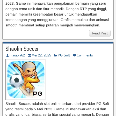
2023. Game ini menawarkan pengalaman bermain yang seru
dengan tema unik dan fitur menarik. Dengan RTP yang tinggi,
pemain memiliki kesempatan besar untuk mendapatkan
kemenangan yang menggiurkan. Grafis memukau dan animasi
smooth membuat setiap putaran menjadi menyenangkan.
Read Post
Shaolin Soccer
ntauiola62
Mei 22, 2025
PG Soft
Comments
Shaolin Soccer, adalah slot online terbaru dari provider PG Soft
yang resmi pada 5 Mei 2023. Game ini menawarkan aksi dan
grafis yang luar biasa, serta fitur spesial yang menarik. Dengan