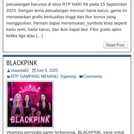
petualangan barunya di situs RTP HARI INI pada 15 September
2023. Dengan tema petualangan mencari harta karun, game ini
menawarkan grafis berkualitas tinggi dan fitur bonus yang
menggiurkan. Pemain dapat menemukan_symbols khas seperti
kartu remi, harta karun, dan ikon kapal laut. Fitur gratis spins
ketika tiga atau […]
Read Post
BLACKPINK
ntauiola62
Juni 6, 2025
RTP GAMPANG MENANG
,
Vgaming
Comments
Vgaming penyedia game terbarunya, BLACKPINK, yang untuk