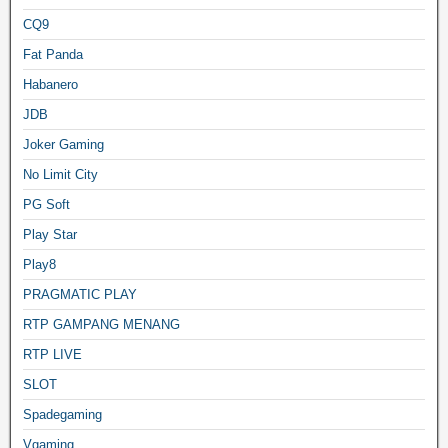
CQ9
Fat Panda
Habanero
JDB
Joker Gaming
No Limit City
PG Soft
Play Star
Play8
PRAGMATIC PLAY
RTP GAMPANG MENANG
RTP LIVE
SLOT
Spadegaming
Vgaming