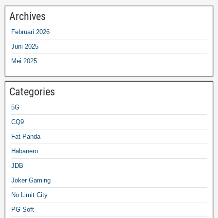
Archives
Februari 2026
Juni 2025
Mei 2025
Categories
5G
CQ9
Fat Panda
Habanero
JDB
Joker Gaming
No Limit City
PG Soft