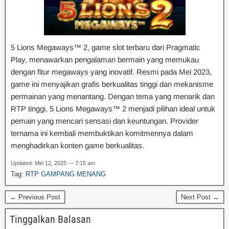
5 Lions Megaways™ 2, game slot terbaru dari Pragmatic
Play, menawarkan pengalaman bermain yang memukau
dengan fitur megaways yang inovatif. Resmi pada Mei 2023,
game ini menyajikan grafis berkualitas tinggi dan mekanisme
permainan yang menantang. Dengan tema yang menarik dan
RTP tinggi, 5 Lions Megaways™ 2 menjadi pilihan ideal untuk
pemain yang mencari sensasi dan keuntungan. Provider
ternama ini kembali membuktikan komitmennya dalam
menghadirkan konten game berkualitas.
Updated: Mei 12, 2025 — 7:15 am
Tag:
RTP GAMPANG MENANG
← Previous Post
Next Post →
Tinggalkan Balasan