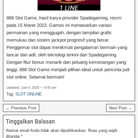
888 Slot Game, hasil karya provider Spadegaming, resmi
pada 15 Maret 2023. Games ini menawarkan variasi
permainan yang menggugah, dengan tampilan grafis
memukau dan sistem jackpot progresif yang besar.
Penggemar slot dapat menikmati pengalaman bermain yang
lancar dan adil, oleh teknologi terkini dari Spadegaming.
Dengan fitur bonus menarik dan peluang kemenangan yang
tinggi, 888 Slot Game menjadi pilihan ideal untuk pencinta judi
slot online. Selamat bermain!
Updated: Juni 4, 2025 — 8:43 am
Tag:
SLOT ONLINE
← Previous Post
Next Post →
Tinggalkan Balasan
Alamat email Anda tidak akan dipublikasikan.
Ruas yang wajib
ditandai
*