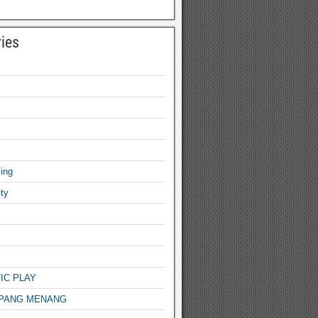
ies
ing
ty
IC PLAY
PANG MENANG