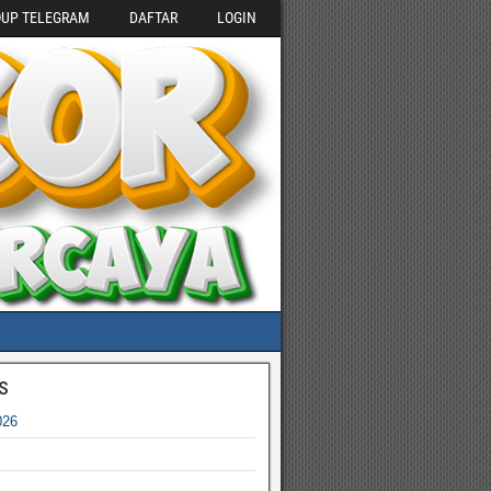
OUP TELEGRAM
DAFTAR
LOGIN
s
026