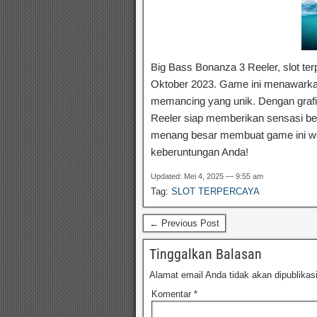
Big Bass Bonanza 3 Reeler, slot ter
Oktober 2023. Game ini menawark
memancing yang unik. Dengan grafis 
Reeler siap memberikan sensasi be
menang besar membuat game ini w
keberuntungan Anda!
Updated: Mei 4, 2025 — 9:55 am
Tag:
SLOT TERPERCAYA
← Previous Post
Tinggalkan Balasan
Alamat email Anda tidak akan dipublikas
Komentar
*