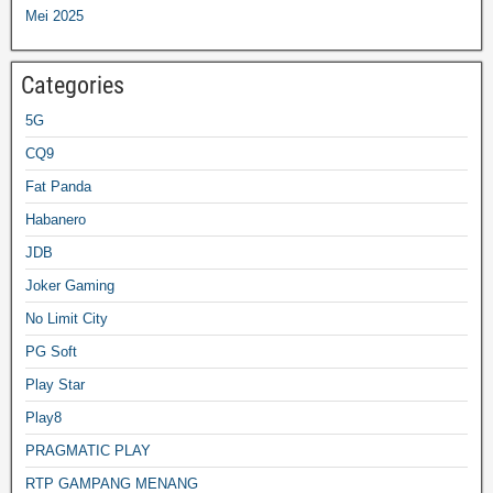
Mei 2025
Categories
5G
CQ9
Fat Panda
Habanero
JDB
Joker Gaming
No Limit City
PG Soft
Play Star
Play8
PRAGMATIC PLAY
RTP GAMPANG MENANG