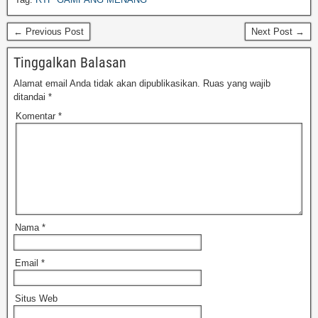
← Previous Post
Next Post →
Tinggalkan Balasan
Alamat email Anda tidak akan dipublikasikan.
Ruas yang wajib
ditandai
*
Komentar
*
Nama
*
Email
*
Situs Web