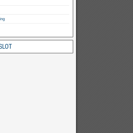
ing
SLOT