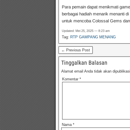
Para pemain dapat menikmati gam
berbagai hadiah menarik menanti di
untuk mencoba Colossal Gems dan 
Updated: Mei 25, 2025 — 8:23 am
Tag:
RTP GAMPANG MENANG
← Previous Post
Tinggalkan Balasan
Alamat email Anda tidak akan dipublikas
Komentar
*
Nama
*