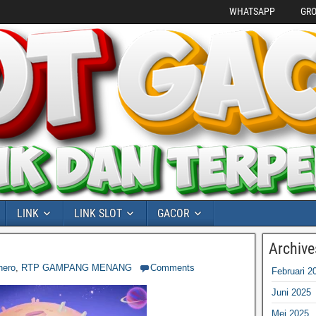
WHATSAPP
GR
LINK
LINK SLOT
GACOR
Archive
nero
,
RTP GAMPANG MENANG
Comments
Februari 2
Juni 2025
Mei 2025