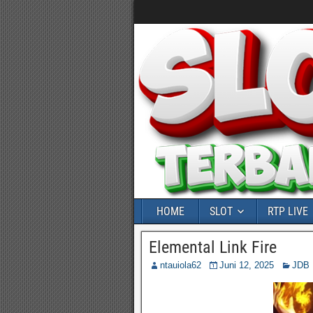
HOME
SLOT
RTP LIVE
Elemental Link Fire
ntauiola62
Juni 12, 2025
JDB