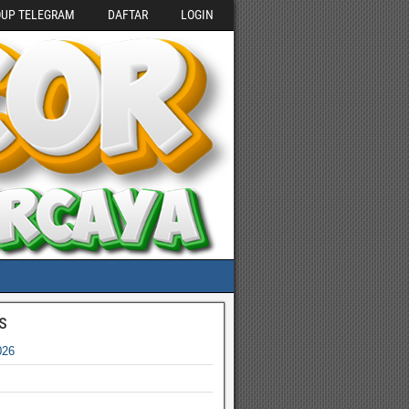
OUP TELEGRAM
DAFTAR
LOGIN
s
026