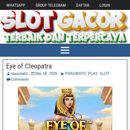
WHATSAPP
GROUP TELEGRAM
DAFTAR
LOGIN
Eye of Cleopatra
ntauiola62
Mei 18, 2025
PRAGMATIC PLAY
,
SLOT
Comments