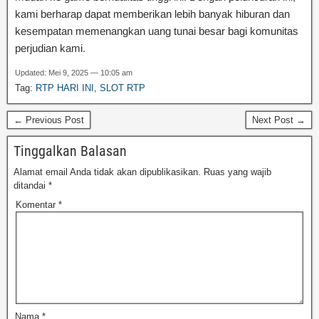
kami berharap dapat memberikan lebih banyak hiburan dan
kesempatan memenangkan uang tunai besar bagi komunitas
perjudian kami.
Updated: Mei 9, 2025 — 10:05 am
Tag:
RTP HARI INI
,
SLOT RTP
← Previous Post
Next Post →
Tinggalkan Balasan
Alamat email Anda tidak akan dipublikasikan.
Ruas yang wajib
ditandai
*
Komentar
*
Nama
*