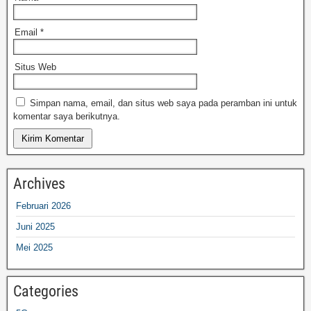
Email
*
Situs Web
Simpan nama, email, dan situs web saya pada peramban ini untuk
komentar saya berikutnya.
Archives
Februari 2026
Juni 2025
Mei 2025
Categories