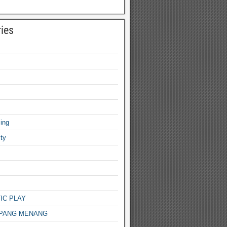
ies
ing
ty
IC PLAY
PANG MENANG