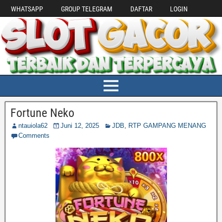
WHATSAPP
GROUP TELEGRAM
DAFTAR
LOGIN
Fortune Neko
ntauiola62
Juni 12, 2025
JDB
,
RTP GAMPANG MENANG
Comments