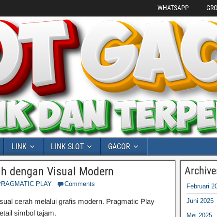
WHATSAPP
GR
LINK
LINK SLOT
GACOR
ah dengan Visual Modern
Archive
PRAGMATIC PLAY
Comments
Februari 2
ual cerah melalui grafis modern. Pragmatic Play
Juni 2025
tail simbol tajam.
Mei 2025