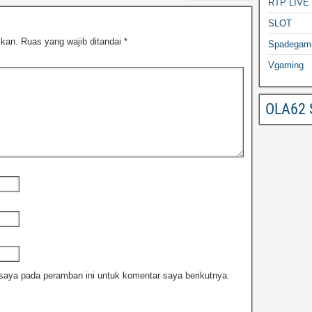
RTP LIVE
SLOT
ikan.
Ruas yang wajib ditandai
*
Spadegam
Vgaming
OLA62 
saya pada peramban ini untuk komentar saya berikutnya.