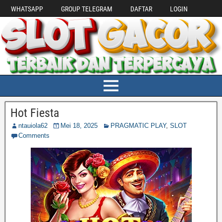
WHATSAPP
GROUP TELEGRAM
DAFTAR
LOGIN
Hot Fiesta
ntauiola62
Mei 18, 2025
PRAGMATIC PLAY
,
SLOT
Comments