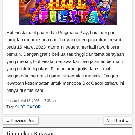
Hot Fiesta, slot gacor dari Pragmatic Play, hadir dengan
tampilan mempesona dan fitur yang mengagumkan. resmi
pada 15 Maret 2023, game ini segera menjadi favorit para
pemain. Dengan grafis berkualitas tinggi dan tema perayaan
yang meriah, Hot Fiesta menawarkan pengalaman bermain
yang tidak terlupakan. Fitur putaran gratis dan simbol
pengganda membuat game ini semakin menarik. Jangan
lewatkan kesempatan untuk mencoba Slot Gacor terbaru ini
hanya di situs kami.
Updated: Mei 18, 2025 — 7:36 am
Tag:
SLOT GACOR
← Previous Post
Next Post →
Tinggalkan Balasan