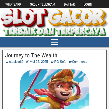
WHATSAPP
GROUP TELEGRAM
DAFTAR
LOGIN
Journey to The Wealth
ntauiola62
Mei 22, 2025
PG Soft
Comments