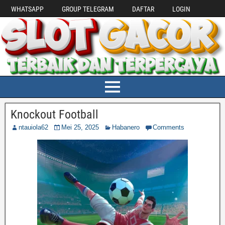
WHATSAPP
GROUP TELEGRAM
DAFTAR
LOGIN
Knockout Football
ntauiola62
Mei 25, 2025
Habanero
Comments