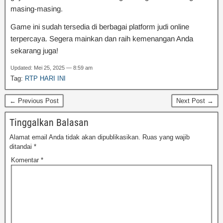
masing-masing.
Game ini sudah tersedia di berbagai platform judi online
terpercaya. Segera mainkan dan raih kemenangan Anda
sekarang juga!
Updated: Mei 25, 2025 — 8:59 am
Tag:
RTP HARI INI
← Previous Post
Next Post →
Tinggalkan Balasan
Alamat email Anda tidak akan dipublikasikan.
Ruas yang wajib
ditandai
*
Komentar
*