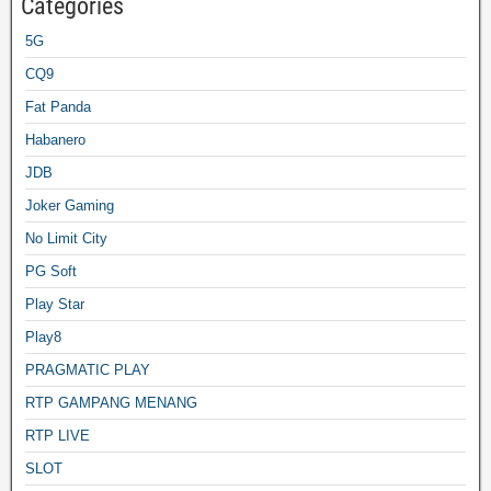
Categories
5G
CQ9
Fat Panda
Habanero
JDB
Joker Gaming
No Limit City
PG Soft
Play Star
Play8
PRAGMATIC PLAY
RTP GAMPANG MENANG
RTP LIVE
SLOT