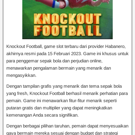
Knockout Football, game slot terbaru dari provider Habanero,
akhirnya resmi pada 15 Februari 2023. Game ini khusus untuk
para penggemar sepak bola dan perjudian online,
menawarkan pengalaman bermain yang menarik dan
mengasyikkan.
Dengan tampilan grafis yang menarik dan tema sepak bola
yang fresh, Knockout Football berhasil menarik perhatian para
pemain. Game ini menawarkan fitur-fitur menarik seperti
putaran gratis dan multiplier yang dapat meningkatkan
kemenangan Anda secara signifikan.
Dengan berbagai pilihan taruhan, pemain dapat menyesuaikan
gaya bermain mereka sesuai dengan budget dan strategi