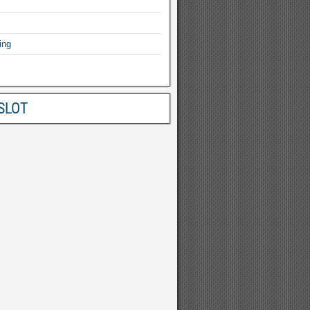
ing
SLOT