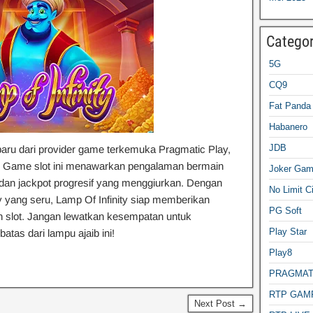
Categor
5G
CQ9
Fat Panda
Habanero
JDB
rbaru dari provider game terkemuka Pragmatic Play,
. Game slot ini menawarkan pengalaman bermain
Joker Gam
k dan jackpot progresif yang menggiurkan. Dengan
No Limit Ci
yang seru, Lamp Of Infinity siap memberikan
PG Soft
in slot. Jangan lewatkan kesempatan untuk
Play Star
tas dari lampu ajaib ini!
Play8
PRAGMAT
RTP GAM
Next Post →