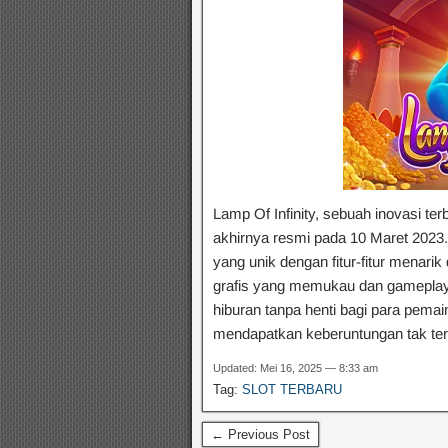
Lamp Of Infinity, sebuah inovasi te
akhirnya resmi pada 10 Maret 2023
yang unik dengan fitur-fitur menari
grafis yang memukau dan gameplay 
hiburan tanpa henti bagi para pema
mendapatkan keberuntungan tak terba
Updated: Mei 16, 2025 — 8:33 am
Tag:
SLOT TERBARU
← Previous Post