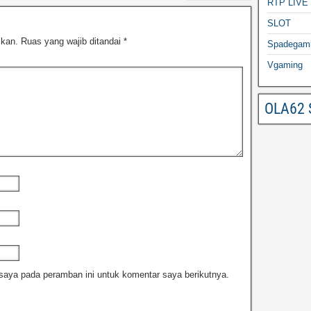
RTP LIVE
SLOT
ikan.
Ruas yang wajib ditandai
*
Spadegam
Vgaming
OLA62 
saya pada peramban ini untuk komentar saya berikutnya.