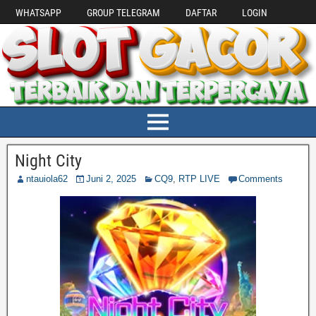
WHATSAPP
GROUP TELEGRAM
DAFTAR
LOGIN
Night City
ntauiola62
Juni 2, 2025
CQ9
,
RTP LIVE
Comments