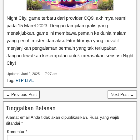
Night City, game terbaru dari provider CQ9, akhirnya resmi
pada 15 Maret 2023. Dengan tampilan grafis yang
menakjubkan, game ini membawa pemain ke dunia malam
yang penuh misteri dan aksi. Fitur-fiturnya yang inovatif
menjanjikan pengalaman bermain yang tak terlupakan.
Jangan lewatkan kesempatan untuk merasakan sensasi Night
City!
Updated: Juni 2, 2025 — 7:27 am
Tag:
RTP LIVE
← Previous Post
Next Post →
Tinggalkan Balasan
Alamat email Anda tidak akan dipublikasikan.
Ruas yang wajib
ditandai
*
Komentar
*