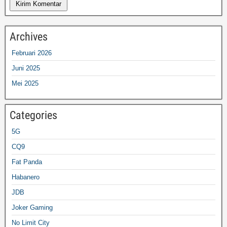
Archives
Februari 2026
Juni 2025
Mei 2025
Categories
5G
CQ9
Fat Panda
Habanero
JDB
Joker Gaming
No Limit City