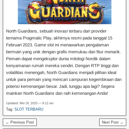
North Guardians, sebuah inovasi terbaru dari provider
ternama Pragmatic Play, akhirnya resmi pada tanggal 15
Februari 2023. Game slot ini menawarkan pengalaman
bermain yang unik dengan grafis memukau dan fitur menarik.
Pemain dapat mengeksplor dunia mitologi Nordik dalam
kenyamanan rumah mereka sendiri. Dengan RTP tinggi dan
volatilitas menengah, North Guardians menjadi pilihan ideal
untuk para pemain yang mencari campuran kegembiraan dan
potensi kemenangan besar. Jadi, tunggu apa lagi? Segera
mainkan North Guardians dan raih kemenangan Anda!
Updated: Mei 18, 2025 — 8:12 am
Tag:
SLOT TERBARU
← Previous Post
Next Post →