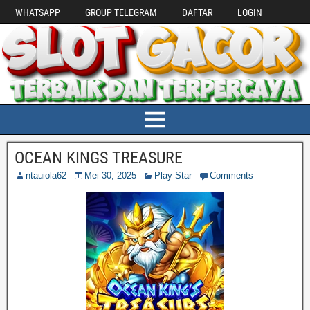
WHATSAPP
GROUP TELEGRAM
DAFTAR
LOGIN
OCEAN KINGS TREASURE
ntauiola62
Mei 30, 2025
Play Star
Comments