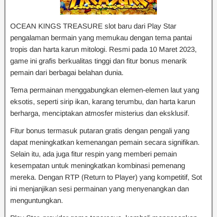
OCEAN KINGS TREASURE slot baru dari Play Star
pengalaman bermain yang memukau dengan tema pantai
tropis dan harta karun mitologi. Resmi pada 10 Maret 2023,
game ini grafis berkualitas tinggi dan fitur bonus menarik
pemain dari berbagai belahan dunia.
Tema permainan menggabungkan elemen-elemen laut yang
eksotis, seperti sirip ikan, karang terumbu, dan harta karun
berharga, menciptakan atmosfer misterius dan eksklusif.
Fitur bonus termasuk putaran gratis dengan pengali yang
dapat meningkatkan kemenangan pemain secara signifikan.
Selain itu, ada juga fitur respin yang memberi pemain
kesempatan untuk meningkatkan kombinasi pemenang
mereka. Dengan RTP (Return to Player) yang kompetitif, Sot
ini menjanjikan sesi permainan yang menyenangkan dan
menguntungkan.