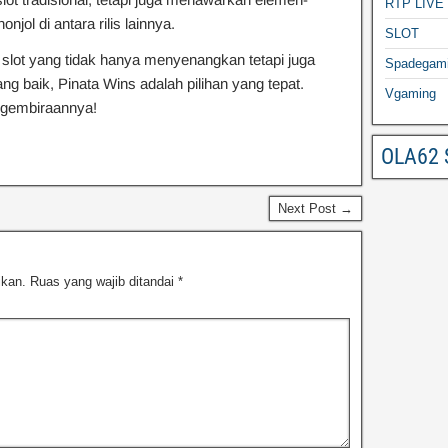
RTP LIVE
ol di antara rilis lainnya.
SLOT
slot yang tidak hanya menyenangkan tetapi juga
Spadegam
g baik, Pinata Wins adalah pilihan yang tepat.
Vgaming
egembiraannya!
OLA62 
Next Post →
ikan.
Ruas yang wajib ditandai
*