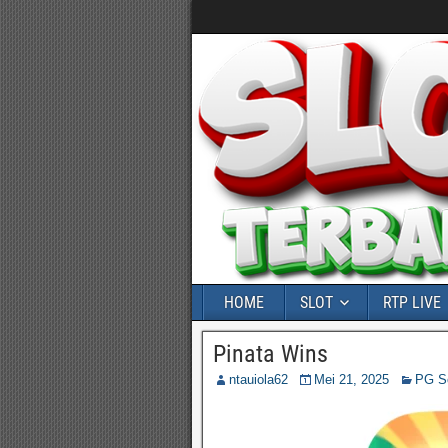
HOME
SLOT
RTP LIVE
Pinata Wins
ntauiola62
Mei 21, 2025
PG S