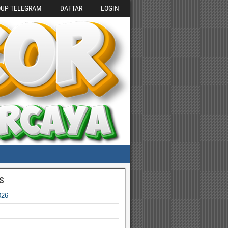
OUP TELEGRAM
DAFTAR
LOGIN
s
026