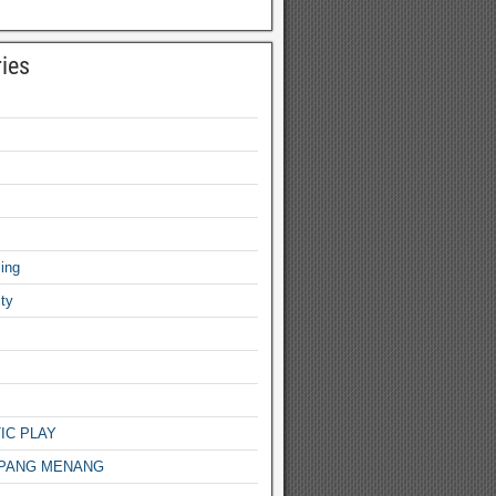
ies
ing
ty
IC PLAY
PANG MENANG