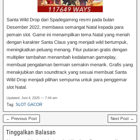
Santa Wild Drop dari Spadegaming resmi pada bulan
Desember 2022, membawa semangat Natal kepada para
pemain slot. Game ini menampilkan tema Natal yang meriah
dengan karakter Santa Claus yang menjadi wild bertumpuk,
meningkatkan peluang menang. Fitur putaran gratis dengan
multiplier tambahan menambah kedalaman gameplay,
membuat pengalaman bermain semakin menarik. Grafis yang
menakjubkan dan soundtrack yang sesuai membuat Santa
Wild Drop menjadi pilihan sempurna untuk para penggemar
slot Natal.
Updated: Juni 4, 2025 — 7:44 am
Tag:
SLOT GACOR
← Previous Post
Next Post →
Tinggalkan Balasan