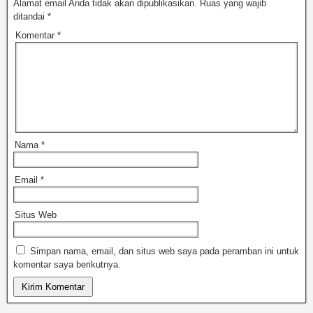
Alamat email Anda tidak akan dipublikasikan.
Ruas yang wajib
ditandai
*
Komentar
*
Nama
*
Email
*
Situs Web
Simpan nama, email, dan situs web saya pada peramban ini untuk
komentar saya berikutnya.