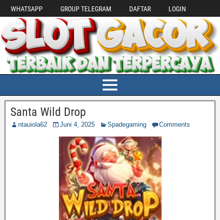
WHATSAPP
GROUP TELEGRAM
DAFTAR
LOGIN
Santa Wild Drop
ntauiola62
Juni 4, 2025
Spadegaming
Comments