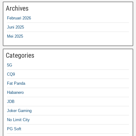
Archives
Februari 2026
Juni 2025
Mei 2025
Categories
5G
CQ9
Fat Panda
Habanero
JDB
Joker Gaming
No Limit City
PG Soft