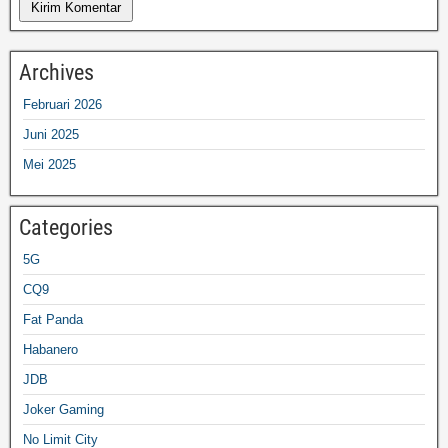
Archives
Februari 2026
Juni 2025
Mei 2025
Categories
5G
CQ9
Fat Panda
Habanero
JDB
Joker Gaming
No Limit City