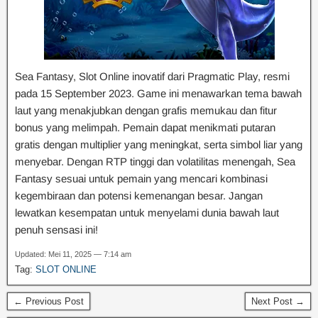
Sea Fantasy, Slot Online inovatif dari Pragmatic Play, resmi
pada 15 September 2023. Game ini menawarkan tema bawah
laut yang menakjubkan dengan grafis memukau dan fitur
bonus yang melimpah. Pemain dapat menikmati putaran
gratis dengan multiplier yang meningkat, serta simbol liar yang
menyebar. Dengan RTP tinggi dan volatilitas menengah, Sea
Fantasy sesuai untuk pemain yang mencari kombinasi
kegembiraan dan potensi kemenangan besar. Jangan
lewatkan kesempatan untuk menyelami dunia bawah laut
penuh sensasi ini!
Updated: Mei 11, 2025 — 7:14 am
Tag:
SLOT ONLINE
← Previous Post
Next Post →