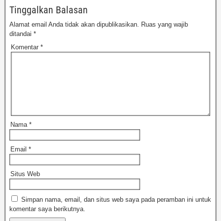
Tinggalkan Balasan
Alamat email Anda tidak akan dipublikasikan.
Ruas yang wajib
ditandai
*
Komentar
*
Nama
*
Email
*
Situs Web
Simpan nama, email, dan situs web saya pada peramban ini untuk
komentar saya berikutnya.