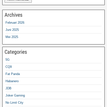
Archives
Februari 2026
Juni 2025
Mei 2025
Categories
5G
CQ9
Fat Panda
Habanero
JDB
Joker Gaming
No Limit City