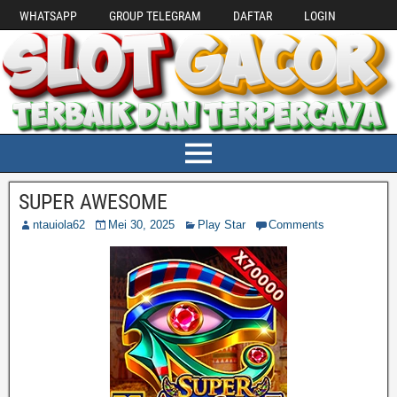
WHATSAPP
GROUP TELEGRAM
DAFTAR
LOGIN
SUPER AWESOME
ntauiola62
Mei 30, 2025
Play Star
Comments