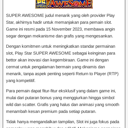
SUPER AWESOME judul menarik yang oleh provider Play
Star, akhirnya hadir untuk memanjakan para pemain slot.
Game ini resmi pada 15 November 2023, membawa angin
segar dengan mekanisme dan grafis yang mengesankan.
Dengan komitmen untuk meningkatkan standar permainan
slot, Play Star SUPER AWESOME sebagai keinginan para
bettor akan inovasi dan kegembiraan. Game ini dengan
cermat untuk pengalaman bermain yang dinamis dan
menarik, tanpa aspek penting seperti Return to Player (RTP)
yang kompetitif.
Para pemain dapat fitur-fitur eksklusif yang dalam game ini,
mulai dari putaran bonus yang menggiurkan hingga simbol
wild dan scatter. Grafis yang halus dan animasi yang smooth
menambah kesan premium pada setiap putaran.
Tidak hanya mengandalkan tampilan, Slot ini juga fokus pada