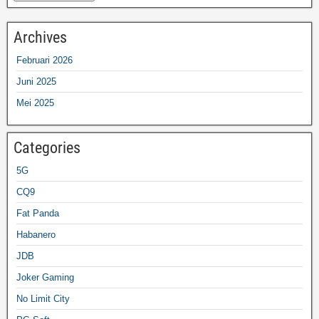
Archives
Februari 2026
Juni 2025
Mei 2025
Categories
5G
CQ9
Fat Panda
Habanero
JDB
Joker Gaming
No Limit City