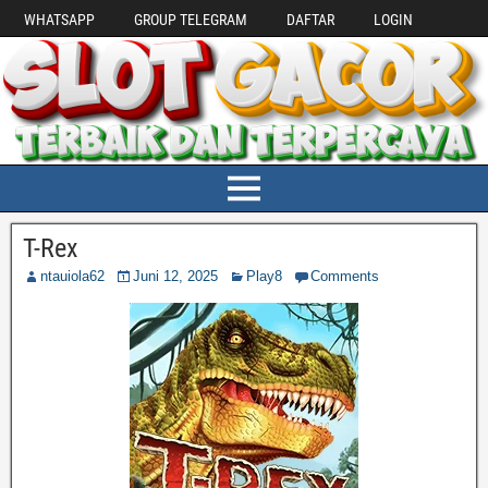
WHATSAPP
GROUP TELEGRAM
DAFTAR
LOGIN
T-Rex
ntauiola62
Juni 12, 2025
Play8
Comments