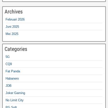
Archives
Februari 2026
Juni 2025
Mei 2025
Categories
5G
CQ9
Fat Panda
Habanero
JDB
Joker Gaming
No Limit City
PG Soft