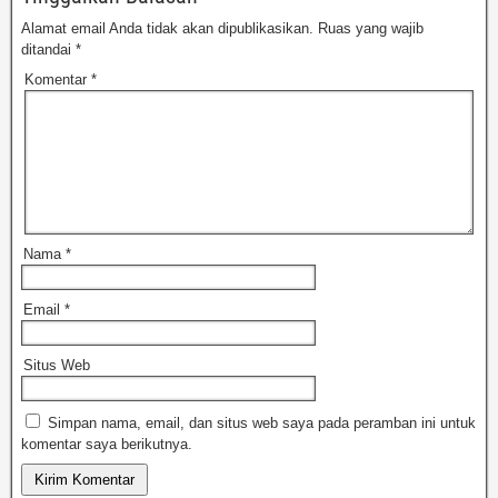
Alamat email Anda tidak akan dipublikasikan.
Ruas yang wajib
ditandai
*
Komentar
*
Nama
*
Email
*
Situs Web
Simpan nama, email, dan situs web saya pada peramban ini untuk
komentar saya berikutnya.