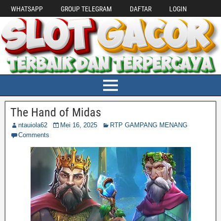
WHATSAPP
GROUP TELEGRAM
DAFTAR
LOGIN
The Hand of Midas
ntauiola62
Mei 16, 2025
RTP GAMPANG MENANG
Comments