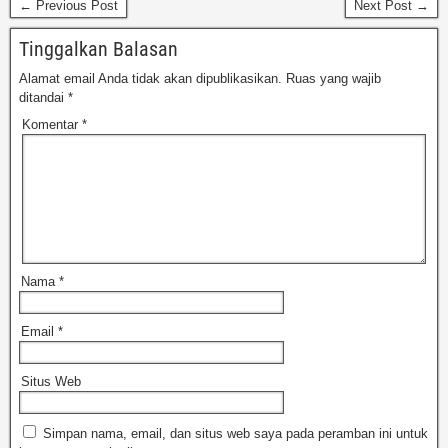
← Previous Post
Next Post →
Tinggalkan Balasan
Alamat email Anda tidak akan dipublikasikan.
Ruas yang wajib
ditandai
*
Komentar
*
Nama
*
Email
*
Situs Web
Simpan nama, email, dan situs web saya pada peramban ini untuk