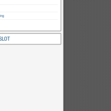
ing
SLOT