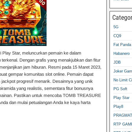
Categor
5G
CQ9
Fat Panda
 Play Star, meluncurkan pemain ke dalam
Habanero
terkenal. Dengan grafis yang menakjubkan dan fitur
JDB
menjanjikan jam hiburan. Resmi pada 15 Maret 2023,
Joker Gam
gempar komunitas slot online. Pemain dapat
No Limit Ci
 jackpot progresif menarik. Desainnya yang unik
amida yang realistis, sementara fitur bonusnya
PG Soft
ermainan. Pastikan untuk mencoba TOMB TREASURE
Play Star
 Anda dan mulai petualangan Anda ke kaya harta
Play8
PRAGMAT
RTP GAM