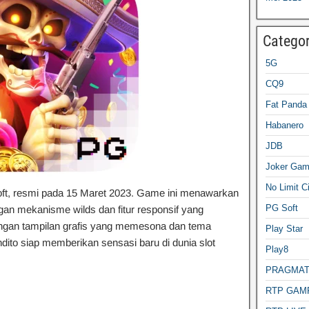
Categor
5G
CQ9
Fat Panda
Habanero
JDB
Joker Gam
No Limit Ci
 Soft, resmi pada 15 Maret 2023. Game ini menawarkan
PG Soft
an mekanisme wilds dan fitur responsif yang
gan tampilan grafis yang memesona dan tema
Play Star
dito siap memberikan sensasi baru di dunia slot
Play8
PRAGMAT
RTP GAM