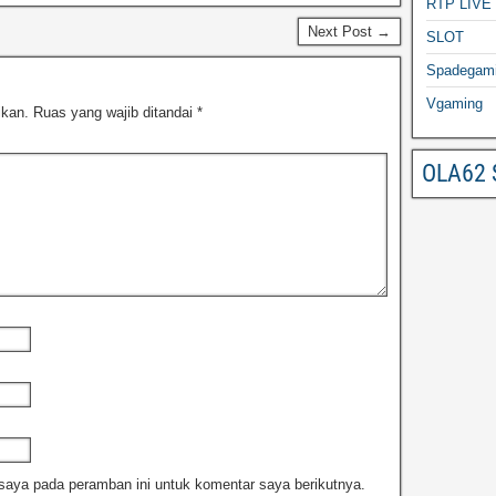
RTP LIVE
Next Post →
SLOT
Spadegam
Vgaming
ikan.
Ruas yang wajib ditandai
*
OLA62 
saya pada peramban ini untuk komentar saya berikutnya.