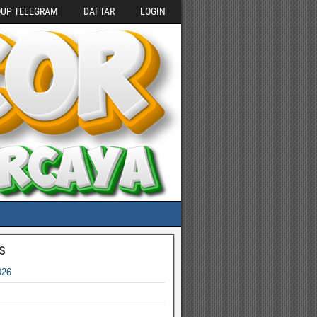
OUP TELEGRAM
DAFTAR
LOGIN
s
026