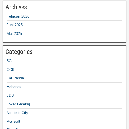
Archives
Februari 2026
Juni 2025
Mei 2025
Categories
5G
CQ9
Fat Panda
Habanero
JDB
Joker Gaming
No Limit City
PG Soft