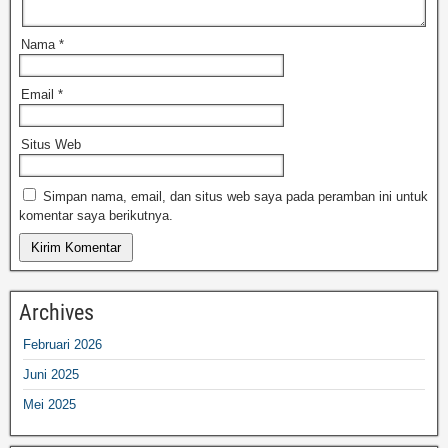
Nama
*
Email
*
Situs Web
Simpan nama, email, dan situs web saya pada peramban ini untuk
komentar saya berikutnya.
Archives
Februari 2026
Juni 2025
Mei 2025