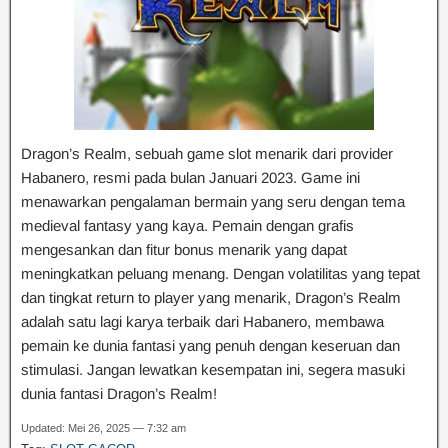
Dragon’s Realm, sebuah game slot menarik dari provider
Habanero, resmi pada bulan Januari 2023. Game ini
menawarkan pengalaman bermain yang seru dengan tema
medieval fantasy yang kaya. Pemain dengan grafis
mengesankan dan fitur bonus menarik yang dapat
meningkatkan peluang menang. Dengan volatilitas yang tepat
dan tingkat return to player yang menarik, Dragon’s Realm
adalah satu lagi karya terbaik dari Habanero, membawa
pemain ke dunia fantasi yang penuh dengan keseruan dan
stimulasi. Jangan lewatkan kesempatan ini, segera masuki
dunia fantasi Dragon’s Realm!
Updated: Mei 26, 2025 — 7:32 am