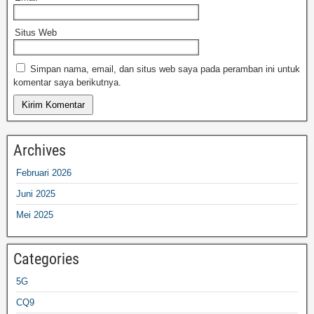
Situs Web
Simpan nama, email, dan situs web saya pada peramban ini untuk
komentar saya berikutnya.
Archives
Februari 2026
Juni 2025
Mei 2025
Categories
5G
CQ9